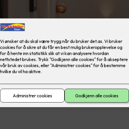
materiell
El-sikkerhet
Ferdig montert
Lad