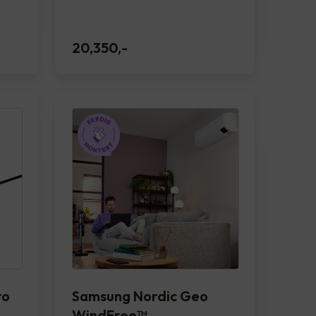
20,350
,-
ro
Samsung Nordic Geo
WindFree™️