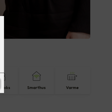
eboks
Smarthus
Varme