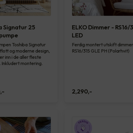
a Signatur 25
ELKO Dimmer - RS16/3
pumpe
LED
pen Toshiba Signatur
Ferdig montert utskift dimme
 flott og moderne design,
RS16/315 GLE PH (Polarhvit)
 inn i de aller fleste
r. Inkludert montering.
0
,-
2,290
,-