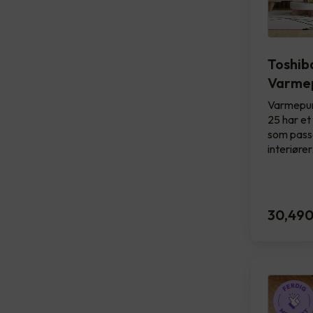
Toshib
Varme
Varmepum
25 har et
som passer
interiøre
30,49