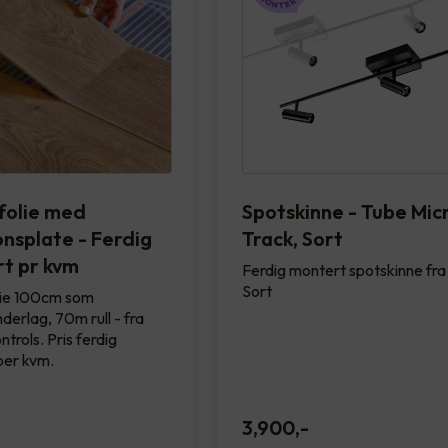
olie med
Spotskinne - Tube Mic
onsplate - Ferdig
Track, Sort
t pr kvm
Ferdig montert spotskinne fra
Sort
ie 100cm som
derlag, 70m rull - fra
trols. Pris ferdig
per kvm.
3,900
,-