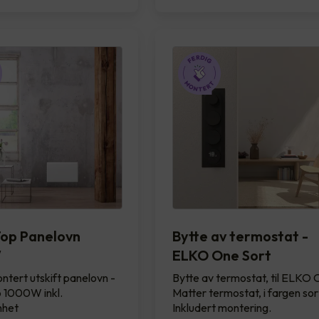
op Panelovn
Bytte av termostat -
W
ELKO One Sort
ntert utskift panelovn -
Bytte av termostat, til ELKO
 1000W inkl.
Matter termostat, i fargen sor
nhet
Inkludert montering.