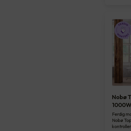
Nobø T
1000
Ferdig mo
Nobø Top
kontrolle