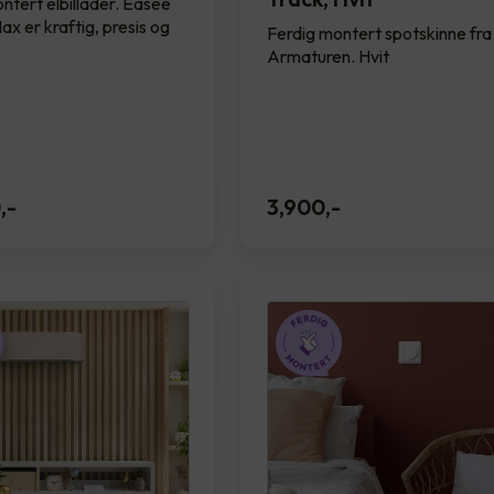
ntert elbillader. Easee
x er kraftig, presis og
Ferdig montert spotskinne fr
Armaturen. Hvit
0
,-
3,900
,-