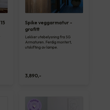
15
Spike veggarmatur -
grafitt
r
Lekker utebelysning fra SG
Armaturen. Ferdig montert,
utskifting av lampe.
3,890
,-