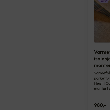
Varmef
isolasj
monter
Varmefol
parkettun
Heatit Con
montert 
980
,-