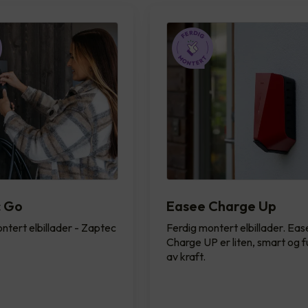
c Go
Easee Charge Up
ntert elbillader - Zaptec
Ferdig montert elbillader. Ea
Charge UP er liten, smart og fu
av kraft.