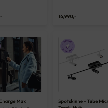
,-
16,990
,-
Charge Max
Spotskinne - Tube Mic
Track, Hvit