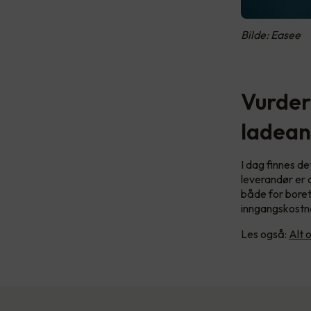
Bilde: Easee
Vurder
ladean
I dag finnes d
leverandør er d
både for borett
inngangskostna
Les også:
Alt 