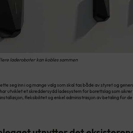
 Flere laderoboter kan kobles sammen
ette seg inn i og mange valg som skal tas både av styret og gener
har utviklet et skreddersydd ladesystem for borettslag som sikrer
installasjon, fleksibilitet og enkel administrasjon av betaling for 
legget utnytter det eksisteren