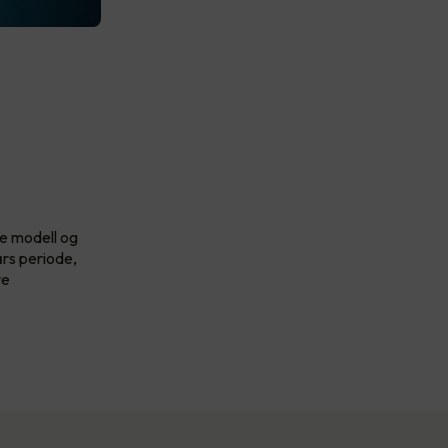
ge modell og
års periode,
ve