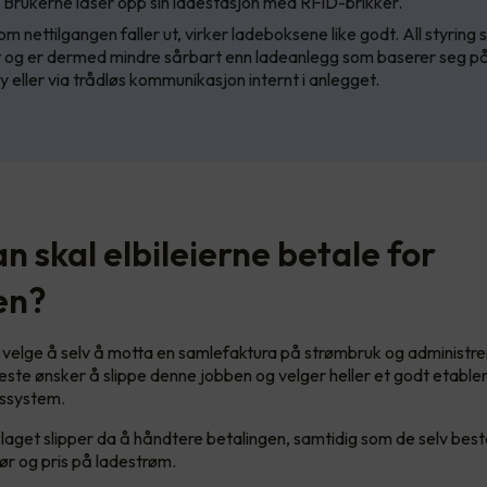
. Brukerne låser opp sin ladestasjon med RFID-brikker.
m nettilgangen faller ut, virker ladeboksene like godt. All styring s
t og er dermed mindre sårbart enn ladeanlegg som baserer seg på
ky eller via trådløs kommunikasjon internt i anlegget.
 skal elbileierne betale for
en?
 velge å selv å motta en samlefaktura på strømbruk og administre
fleste ønsker å slippe denne jobben og velger heller et godt etable
nssystem.
tslaget slipper da å håndtere betalingen, samtidig som de selv be
r og pris på ladestrøm.