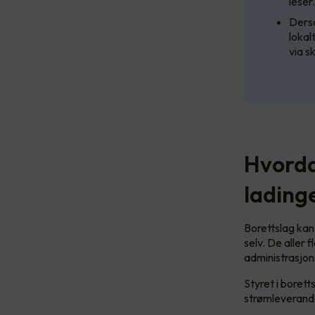
leser
Derso
lokal
via s
Hvordan
lading
Borettslag kan
selv. De aller 
administrasjo
Styret i boret
strømleverandø