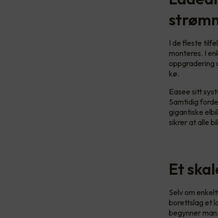
strømn
I de fleste til
monteres. I enk
oppgradering av
kø.
Easee sitt sys
Samtidig forde
gigantiske elbil
sikrer at alle bi
Et skal
Selv om enkelt
borettslag et 
begynner man 