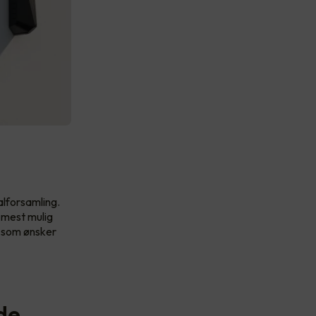
alforsamling.
 mest mulig
de som ønsker
de