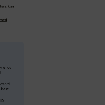
lass, kan
 med
r at du
 i
ten til
n best
FID-