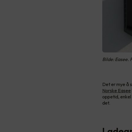
Bilde: Easee.
Det er mye å s
Norske Easee
oppetid, enkel 
det.
Ladean