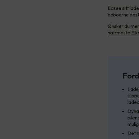
Easee sitt lade
beboerne besti
Ønsker du mer 
nærmeste Elko
Ford
Ladeb
slipp
ladea
Dynam
bilen
mulig
Det m