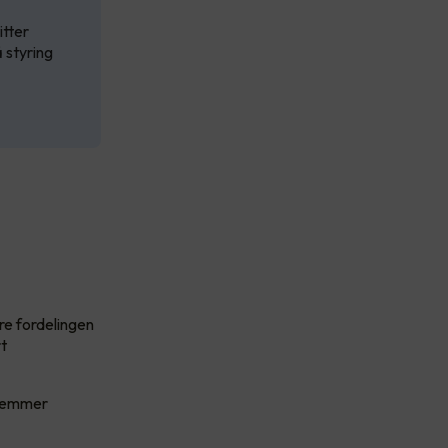
itter
 styring
re fordelingen
rt
stemmer