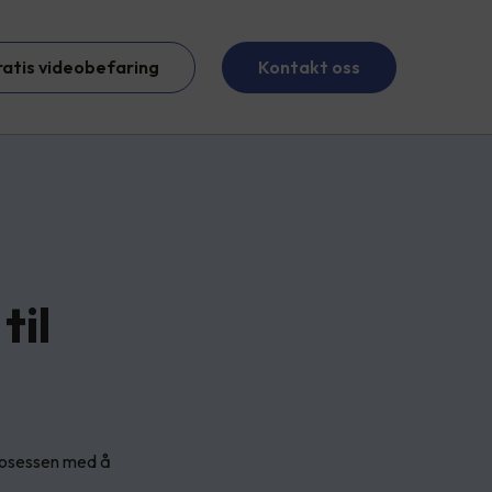
ratis videobefaring
Kontakt oss
til
 Prosessen med å