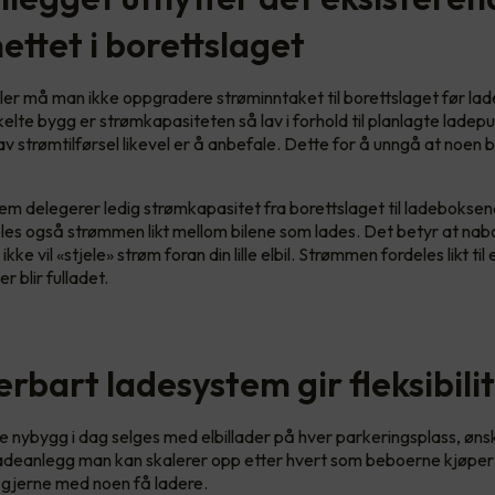
ettet i borettslaget
feller må man ikke oppgradere strøminntaket til borettslaget før l
elte bygg er strømkapasiteten så lav i forhold til planlagte ladep
 strømtilførsel likevel er å anbefale. Dette for å unngå at noen bi
tem delegerer ledig strømkapasitet fra borettslaget til ladeboksene
les også strømmen likt mellom bilene som lades. Det betyr at na
 ikke vil «stjele» strøm foran din lille elbil. Strømmen fordeles likt til
ler blir fulladet.
erbart ladesystem gir fleksibili
e nybygg i dag selges med elbillader på hver parkeringsplass, øn
ladeanlegg man kan skalerer opp etter hvert som beboerne kjøper 
gjerne med noen få ladere.