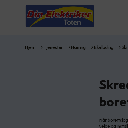
Hjem
Tjenester
Næring
Elbillading
Sk
Skre
bore
Når borettslag 
velge og insta