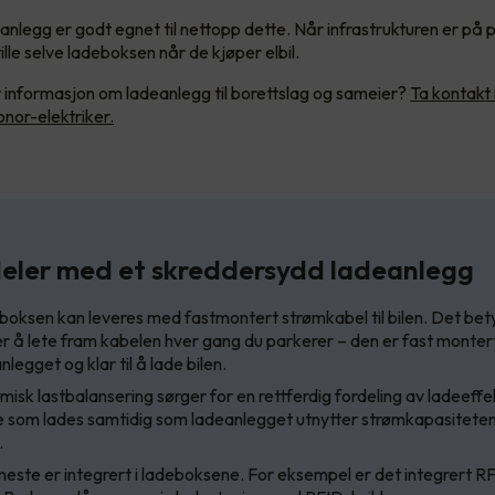
anlegg er godt egnet til nettopp dette. Når infrastrukturen er på p
lle selve ladeboksen når de kjøper elbil.
informasjon om ladeanlegg til borettslag og sameier?
Ta kontakt
nor-elektriker.
eler med et skreddersydd ladeanlegg
oksen kan leveres med fastmontert strømkabel til bilen. Det bety
er å lete fram kabelen hver gang du parkerer – den er fast montert
nlegget og klar til å lade bilen.
isk lastbalansering sørger for en rettferdig fordeling av ladeeffek
e som lades samtidig som ladeanlegget utnytter strømkapasitete
.
este er integrert i ladeboksene. For eksempel er det integrert R