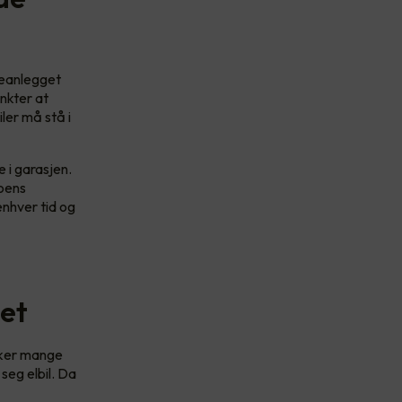
adeanlegget
unkter at
ler må stå i
 i garasjen.
boens
 enhver tid og
tet
sker mange
seg elbil. Da